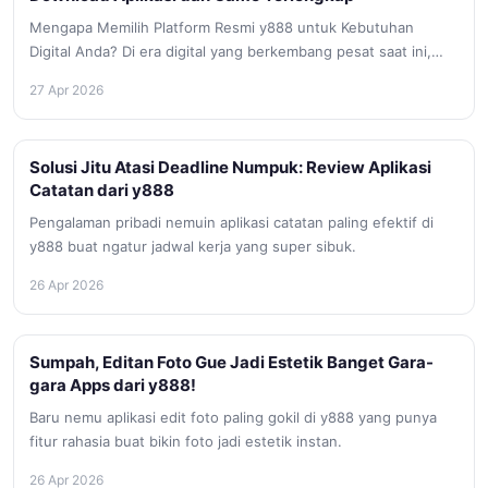
Mengapa Memilih Platform Resmi y888 untuk Kebutuhan
Digital Anda? Di era digital yang berkembang pesat saat ini,
keamanan data dan...
27 Apr 2026
Solusi Jitu Atasi Deadline Numpuk: Review Aplikasi
Catatan dari y888
Pengalaman pribadi nemuin aplikasi catatan paling efektif di
y888 buat ngatur jadwal kerja yang super sibuk.
26 Apr 2026
Sumpah, Editan Foto Gue Jadi Estetik Banget Gara-
gara Apps dari y888!
Baru nemu aplikasi edit foto paling gokil di y888 yang punya
fitur rahasia buat bikin foto jadi estetik instan.
26 Apr 2026