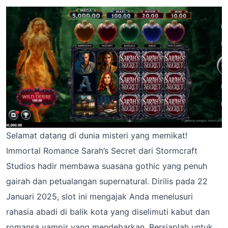
Selamat datang di dunia misteri yang memikat!
Immortal Romance Sarah’s Secret dari Stormcraft
Studios hadir membawa suasana gothic yang penuh
gairah dan petualangan supernatural. Dirilis pada 22
Januari 2025, slot ini mengajak Anda menelusuri
rahasia abadi di balik kota yang diselimuti kabut dan
romansa vampir yang mendebarkan. Bersiaplah untuk