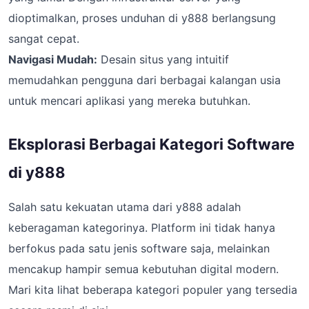
dioptimalkan, proses unduhan di y888 berlangsung
sangat cepat.
Navigasi Mudah:
Desain situs yang intuitif
memudahkan pengguna dari berbagai kalangan usia
untuk mencari aplikasi yang mereka butuhkan.
Eksplorasi Berbagai Kategori Software
di y888
Salah satu kekuatan utama dari y888 adalah
keberagaman kategorinya. Platform ini tidak hanya
berfokus pada satu jenis software saja, melainkan
mencakup hampir semua kebutuhan digital modern.
Mari kita lihat beberapa kategori populer yang tersedia