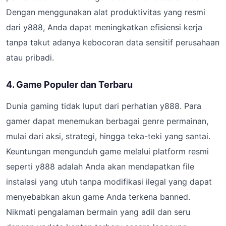
Dengan menggunakan alat produktivitas yang resmi
dari y888, Anda dapat meningkatkan efisiensi kerja
tanpa takut adanya kebocoran data sensitif perusahaan
atau pribadi.
4. Game Populer dan Terbaru
Dunia gaming tidak luput dari perhatian y888. Para
gamer dapat menemukan berbagai genre permainan,
mulai dari aksi, strategi, hingga teka-teki yang santai.
Keuntungan mengunduh game melalui platform resmi
seperti y888 adalah Anda akan mendapatkan file
instalasi yang utuh tanpa modifikasi ilegal yang dapat
menyebabkan akun game Anda terkena banned.
Nikmati pengalaman bermain yang adil dan seru