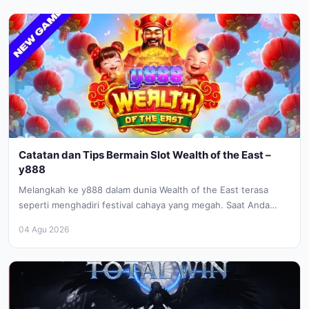
Catatan dan Tips Bermain Slot Wealth of the East –
y888
Melangkah ke y888 dalam dunia Wealth of the East terasa
seperti menghadiri festival cahaya yang megah. Saat Anda
membuka permainan...
04 Agu 2026