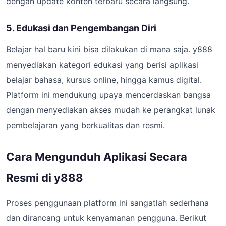
dengan update konten terbaru secara langsung.
5. Edukasi dan Pengembangan Diri
Belajar hal baru kini bisa dilakukan di mana saja. y888
menyediakan kategori edukasi yang berisi aplikasi
belajar bahasa, kursus online, hingga kamus digital.
Platform ini mendukung upaya mencerdaskan bangsa
dengan menyediakan akses mudah ke perangkat lunak
pembelajaran yang berkualitas dan resmi.
Cara Mengunduh Aplikasi Secara
Resmi di y888
Proses penggunaan platform ini sangatlah sederhana
dan dirancang untuk kenyamanan pengguna. Berikut