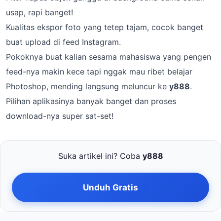
usap, rapi banget!
Kualitas ekspor foto yang tetep tajam, cocok banget
buat upload di feed Instagram.
Pokoknya buat kalian sesama mahasiswa yang pengen
feed-nya makin kece tapi nggak mau ribet belajar
Photoshop, mending langsung meluncur ke
y888
.
Pilihan aplikasinya banyak banget dan proses
download-nya super sat-set!
Suka artikel ini? Coba
y888
Unduh Gratis