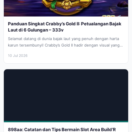
Panduan Singkat Crabby’s Gold II: Petualangan Bajak
Laut di 6 Gulungan – 333v
Selamat datang di dunia bajak laut yang penuh dengan harta
karun tersembunyi! Crabby’s Gold II hadir dengan visual yang
memukau...
10 Jul 2026
898aa: Catatan dan Tips Bermain Slot Area Build’R