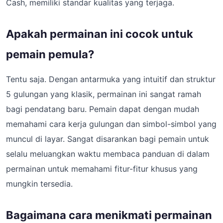
Cash, memiliki standar kualitas yang terjaga.
Apakah permainan ini cocok untuk
pemain pemula?
Tentu saja. Dengan antarmuka yang intuitif dan struktur
5 gulungan yang klasik, permainan ini sangat ramah
bagi pendatang baru. Pemain dapat dengan mudah
memahami cara kerja gulungan dan simbol-simbol yang
muncul di layar. Sangat disarankan bagi pemain untuk
selalu meluangkan waktu membaca panduan di dalam
permainan untuk memahami fitur-fitur khusus yang
mungkin tersedia.
Bagaimana cara menikmati permainan