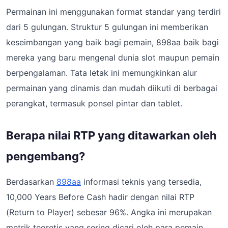
Permainan ini menggunakan format standar yang terdiri
dari 5 gulungan. Struktur 5 gulungan ini memberikan
keseimbangan yang baik bagi pemain, 898aa baik bagi
mereka yang baru mengenal dunia slot maupun pemain
berpengalaman. Tata letak ini memungkinkan alur
permainan yang dinamis dan mudah diikuti di berbagai
perangkat, termasuk ponsel pintar dan tablet.
Berapa nilai RTP yang ditawarkan oleh
pengembang?
Berdasarkan
898aa
informasi teknis yang tersedia,
10,000 Years Before Cash hadir dengan nilai RTP
(Return to Player) sebesar 96%. Angka ini merupakan
metrik teoretis yang sering dicari oleh para pemain