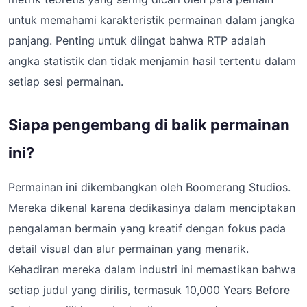
untuk memahami karakteristik permainan dalam jangka
panjang. Penting untuk diingat bahwa RTP adalah
angka statistik dan tidak menjamin hasil tertentu dalam
setiap sesi permainan.
Siapa pengembang di balik permainan
ini?
Permainan ini dikembangkan oleh Boomerang Studios.
Mereka dikenal karena dedikasinya dalam menciptakan
pengalaman bermain yang kreatif dengan fokus pada
detail visual dan alur permainan yang menarik.
Kehadiran mereka dalam industri ini memastikan bahwa
setiap judul yang dirilis, termasuk 10,000 Years Before