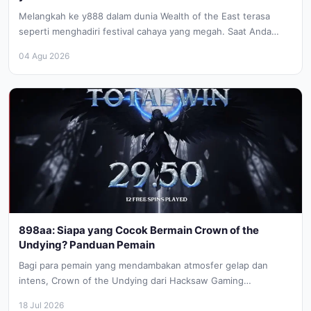
Melangkah ke y888 dalam dunia Wealth of the East terasa
seperti menghadiri festival cahaya yang megah. Saat Anda
membuka permainan...
04 Agu 2026
898aa: Siapa yang Cocok Bermain Crown of the
Undying? Panduan Pemain
Bagi para pemain yang mendambakan atmosfer gelap dan
intens, Crown of the Undying dari Hacksaw Gaming
menawarkan pengalaman bermain yang...
18 Jul 2026