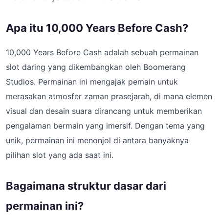
Apa itu 10,000 Years Before Cash?
10,000 Years Before Cash adalah sebuah permainan
slot daring yang dikembangkan oleh Boomerang
Studios. Permainan ini mengajak pemain untuk
merasakan atmosfer zaman prasejarah, di mana elemen
visual dan desain suara dirancang untuk memberikan
pengalaman bermain yang imersif. Dengan tema yang
unik, permainan ini menonjol di antara banyaknya
pilihan slot yang ada saat ini.
Bagaimana struktur dasar dari
permainan ini?