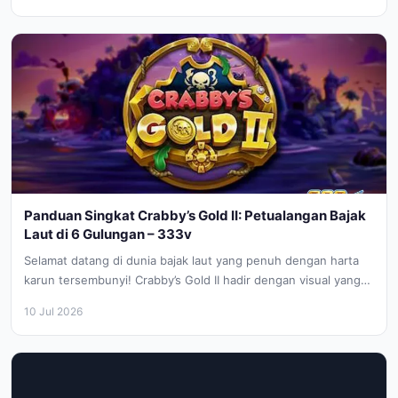
Panduan Singkat Crabby’s Gold II: Petualangan Bajak
Laut di 6 Gulungan – 333v
Selamat datang di dunia bajak laut yang penuh dengan harta
karun tersembunyi! Crabby’s Gold II hadir dengan visual yang
memukau...
10 Jul 2026