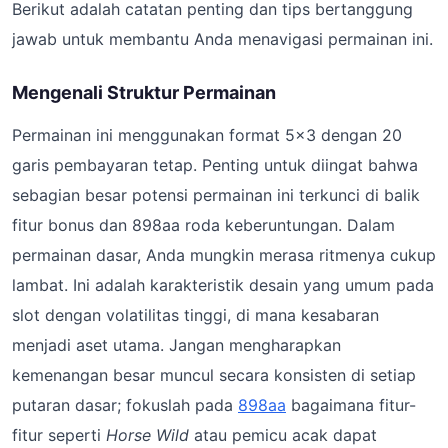
Berikut adalah catatan penting dan tips bertanggung
jawab untuk membantu Anda menavigasi permainan ini.
Mengenali Struktur Permainan
Permainan ini menggunakan format 5×3 dengan 20
garis pembayaran tetap. Penting untuk diingat bahwa
sebagian besar potensi permainan ini terkunci di balik
fitur bonus dan 898aa roda keberuntungan. Dalam
permainan dasar, Anda mungkin merasa ritmenya cukup
lambat. Ini adalah karakteristik desain yang umum pada
slot dengan volatilitas tinggi, di mana kesabaran
menjadi aset utama. Jangan mengharapkan
kemenangan besar muncul secara konsisten di setiap
putaran dasar; fokuslah pada
898aa
bagaimana fitur-
fitur seperti
Horse Wild
atau pemicu acak dapat