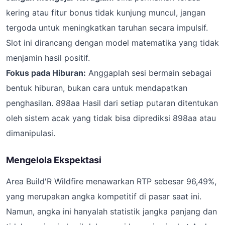
kering atau fitur bonus tidak kunjung muncul, jangan
tergoda untuk meningkatkan taruhan secara impulsif.
Slot ini dirancang dengan model matematika yang tidak
menjamin hasil positif.
Fokus pada Hiburan:
Anggaplah sesi bermain sebagai
bentuk hiburan, bukan cara untuk mendapatkan
penghasilan. 898aa Hasil dari setiap putaran ditentukan
oleh sistem acak yang tidak bisa diprediksi 898aa atau
dimanipulasi.
Mengelola Ekspektasi
Area Build'R Wildfire menawarkan RTP sebesar 96,49%,
yang merupakan angka kompetitif di pasar saat ini.
Namun, angka ini hanyalah statistik jangka panjang dan