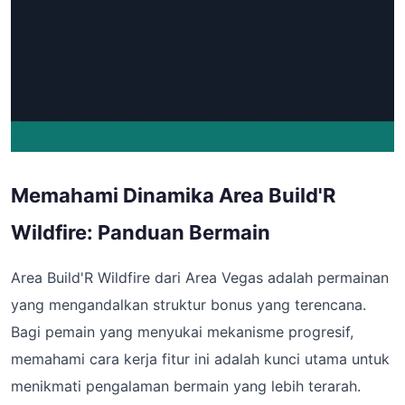
Memahami Dinamika Area Build'R
Wildfire: Panduan Bermain
Area Build'R Wildfire dari Area Vegas adalah permainan
yang mengandalkan struktur bonus yang terencana.
Bagi pemain yang menyukai mekanisme progresif,
memahami cara kerja fitur ini adalah kunci utama untuk
menikmati pengalaman bermain yang lebih terarah.